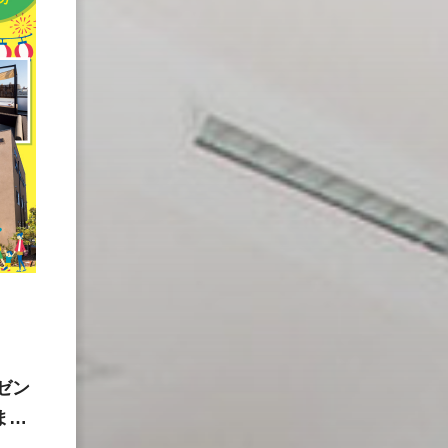
ゼン
まの