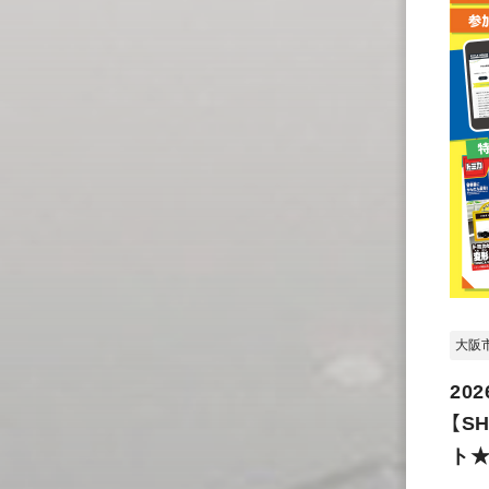
大阪
202
【S
ト★