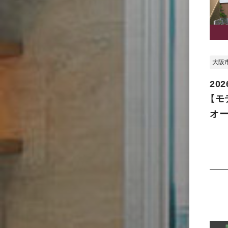
大阪
202
【モ
オー