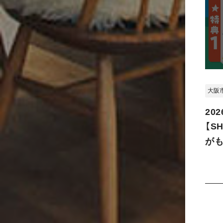
大阪
202
【S
がも
選会