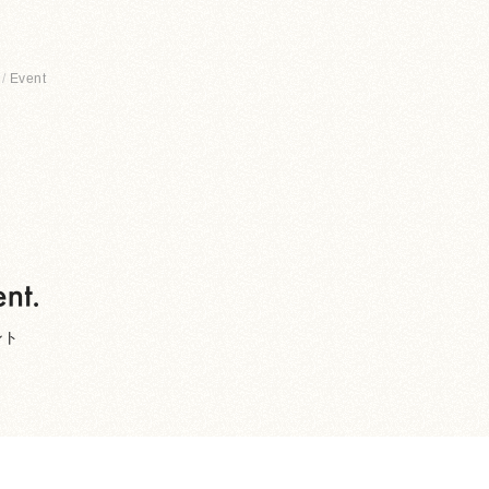
Event
ント