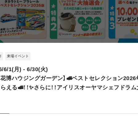
市
来場イベント
6/6/1(月) - 6/30(火)
H花博ハウジングガーデン】🚅ベストセレクション2026
らえる🚅！！✨さらに！！アイリスオーヤマシェフドラム
✨選べる電子マネー10,000円分プレゼント🎁