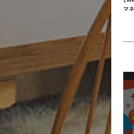
【W
マネ
ン