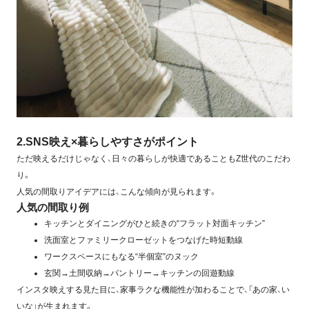
2.SNS映え×暮らしやすさがポイント
ただ映えるだけじゃなく、日々の暮らしが快適であることもZ世代のこだわ
り。
人気の間取りアイデアには、こんな傾向が見られます。
人気の間取り例
キッチンとダイニングがひと続きの“フラット対面キッチン”
洗面室とファミリークローゼットをつなげた時短動線
ワークスペースにもなる“半個室”のヌック
玄関→土間収納→パントリー→キッチンの回遊動線
インスタ映えする見た目に、家事ラクな機能性が加わることで、「あの家、い
いな」が生まれます。